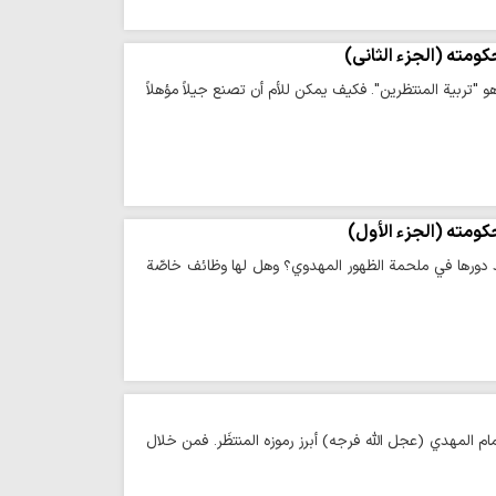
كومته (الجزء الثاني)
هو "تربية المنتظرين". فكيف يمكن للأم أن تصنع جيلاً مؤهلاً
كومته (الجزء الأول)
سّد دورها في ملحمة الظهور المهدوي؟ وهل لها وظائف خاصّة
ام المهدي (عجل الله فرجه) أبرز رموزه المنتظَر. فمن خلال