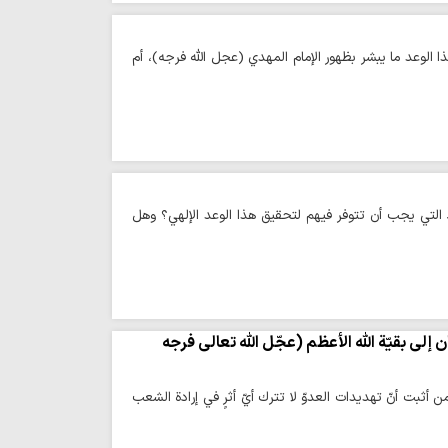
ذا الوعد ما يبشر بظهور الإمام المهدي (عجل الله فرجه)، أم
 التي يجب أن تتوفر فيهم لتحقيق هذا الوعد الإلهي؟ وهل
لى بقيّة اللّه الأعظم (عجّل اللّه تعالى فرجه
وزة - أكّد متولّي مسجد جمكران المقدّس أنّ الحضور الحاشد للشعب في مسيرة 22 بهمن أثبت أنّ تهديدات العدوّ لا تترك أيّ أثرٍ في إرادة الشعب