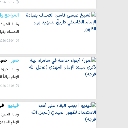
026-02-12 01:26
المراجع وا
وكالة الحوزة
التمسك بقيادة
026-02-04 23:34
صور
صور/
وكالة الحوزة
الإمام ترقباً 
026-02-03 23:31
فیدیو
فيد
الإمام المهد