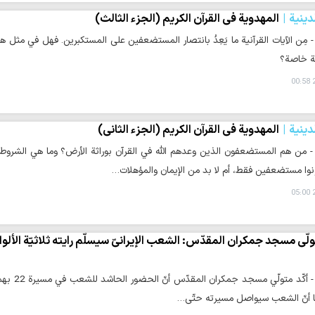
دينية
المهدوية في القرآن الكريم (الجزء الثالث)
 - مِن الآيات القرآنية ما يَعِدُ بانتصار المستضعفين على المستكبرين. فهل في مثل ه
ة خاصة؟
2
دينية
المهدوية في القرآن الكريم (الجزء الثاني)
ة - من هم المستضعفون الذين وعدهم الله في القرآن بوراثة الأرض؟ وما هي الشروط
نوا مستضعفين فقط، أم لا بد من الإيمان والمؤهلات…
2
لّي مسجد جمكران المقدّس: الشعب الإيرانيّ سيسلّم رايته ثلاثيّة الألوان إ
وكالة الح
يّنًا أنّ الشعب سيواصل مسيرته حتّى…