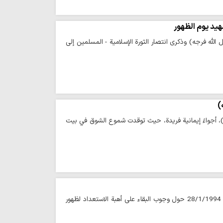
هيد يوم الظهور
 الله فرجه) وذكرى انتصار الثورة الإسلامية - المسلمين إلى
)
ه)، أجواءً إيمانية فريدة، حيث توقدت شموع الشوق في بيت
وكالة الحوزة - نشر موقع KHAMENEI.IR الإعلامي مقطعاً مصوراً يتضمّن كلام الإمام الخامنئي في 28/1/1994 حول وجوب البقاء على أهبة الاستعداد لظهور