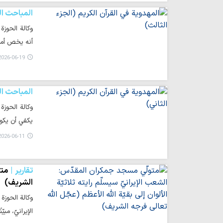
المباحث ال
وكالة الحوزة
أنه يخص أم
026-06-19 00:58
المباحث ال
وكالة الحوز
يكفي أن يكو
026-06-11 05:00
تقارير
متو
الشريف)
الإيرانيّ، مب