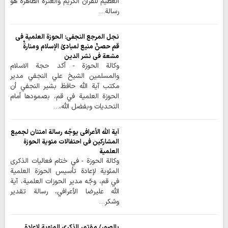
العظيم للقرآن الكريم والعترة الطاهرة هو
رسالة…
نجل المرجع النجفي: الحوزة العلمية في
قم حصنٌ منيع لمبادئ الإسلام ومنارةٌ
مشعة في نشر الدين
وكالة الحوزة - أكد حجة الاسلام
والمسلمين الشيخ علي النجفي مدير
مكتب آية الله حافظ بشير النجفي أن
الحوزة العلمية في قم، بصمودها أمام
التحديات وبفضل الله،…
آية الله الأعرافي يوجّه رسالة امتنان لجميع
المشاركين في احتفالات مئوية الحوزة
العلمية
وكالة الحوزة - في ختام فعاليات الذكرى
المئوية لإعادة تأسيس الحوزة العلمية
في قم، وجّه مدير الحوزات العلمية، آية
الله عليرضا الأعرافي، رسالة تقدير
وشكر…
بالصور/ مؤتمر الذكرى المئوية لإعادة