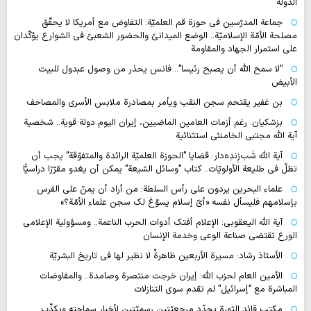
الدولة
جماعة المدرّسين في حوزة قم العلميّة: التفاوض مع أمريكا لا يحقّق
مصلحة الأمّة الإسلاميّة.. الوضع الميدانيّ والحضور الشعبيّ في الشوارع يؤكّدان
على استمرار الجهاد والمقاومة
"لا سمح الله أن يصبح رئيسا".. فانس يحذر من وصول عبدول للبيت
الأبيض
بن غفير يقتحم سجن النقب ويأمر بمصادرة ملابس الأسرى والمصاحف
بزشكيان: رغم أزمات العامين الماضيين، إيران اليوم دولة قوية.. شخصية
آية الله مجتبى الخامنئي استثنائية
آية اللّه شَب‌زِندِه‌دار: قضايا "الحوزة العلميّة الرائدة والمتفوّقة" يجب أن
تظلّ في طليعة الأولويّات.. كتاب "وسائل الشيعة" يمكن أن يغدو مقرّرًا دراسيًّا
علماء البحرين يردون على رأس السلطة: من أراد أن يمنّ على الفرس
بإسلامهم فليسأل نفسه «أيّ إسلام يسوّغ لك سجن علماء الأمّة؟»
آية الله اليعقوبي: الإعلام أفتك أدوات الحرب الناعمة.. ومسؤولية الإعلامي
الورع تقتضي صناعة الوعي وخدمة الإنسان
الأستاذ رشاد: مسيرة الأربعين ظاهرةٌ لا نظير لها في تاريخ البشريّة
الأمين العام لحزب الله: إيران خرجت منتصرة وصامدة.. والمفاوضات
المباشرة مع "إسرائيل" لم تقدم سوى التنازلات
مكتب قائد الثورة يحدّد مرجعيّتين رسميّتين لأخبار سماحته ويكذّب