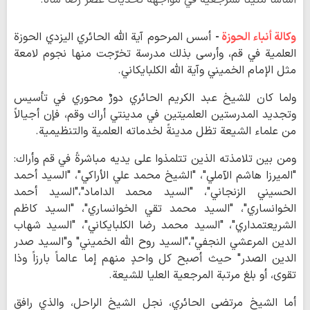
أساساً متيناً للمرجعية في مواجهة تحديات عصر رضا شاه.
وكالة أنباء الحوزة
-
أسس المرحوم آية الله الحائري اليزدي الحوزة
العلمية في قم، وأرسى بذلك مدرسة تخرّجت منها نجوم لامعة
مثل الإمام الخميني وآية الله الكلبايكاني.
ولما كان للشيخ عبد الكريم الحائري دورٌ محوري في تأسيس
وتجديد المدرستين العلميتين في مدينتي أراك وقم، فإن أجيالاً
من علماء الشيعة تظل مدينةً لخدماته العلمية والتنظيمية.
ومن بين تلامذته الذين تتلمذوا على يديه مباشرةً في قم وأراك:
"الميرزا هاشم الآملي"، "الشيخ محمد علي الأراكي"، "السيد أحمد
الحسيني الزنجاني"، "السيد محمد الداماد"،"السيد أحمد
الخوانساري"، "السيد محمد تقي الخوانساري"، "السيد كاظم
الشريعتمداري"، "السيد محمد رضا الكلبايكاني"، "السيد شهاب
الدين المرعشي النجفي"،"السيد روح الله الخميني" و"السيد صدر
الدين الصدر" حيث أصبح كل واحدٍ منهم إما عالماً بارزاً وذا
تقوى، أو بلغ مرتبة المرجعية العليا للشيعة.
أما الشيخ مرتضى الحائري، نجل الشيخ الراحل، والذي رافق