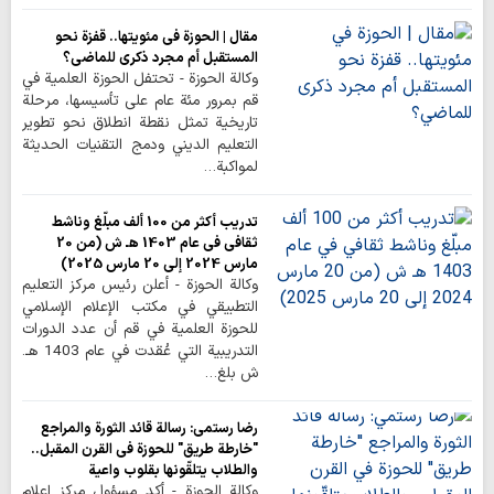
مقال | الحوزة في مئويتها.. قفزة نحو
المستقبل أم مجرد ذكرى للماضي؟
وكالة الحوزة - تحتفل الحوزة العلمية في
قم بمرور مئة عام على تأسيسها، مرحلة
تاريخية تمثل نقطة انطلاق نحو تطوير
التعليم الديني ودمج التقنيات الحديثة
لمواكبة…
تدريب أكثر من 100 ألف مبلّغ وناشط
ثقافي في عام 1403 هـ ش (من 20
مارس 2024 إلى 20 مارس 2025)
وكالة الحوزة - أعلن رئيس مركز التعليم
التطبيقي في مكتب الإعلام الإسلامي
للحوزة العلمية في قم أن عدد الدورات
التدريبية التي عُقدت في عام 1403 هـ.
ش بلغ…
رضا رستمي: رسالة قائد الثورة والمراجع
"خارطة طريق" للحوزة في القرن المقبل..
والطلاب يتلقّونها بقلوب واعية
وكالة الحوزة - أكد مسؤول مركز إعلام