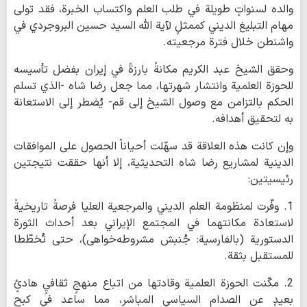
والده لسنواتٍ طويلة في طلب العلم واكتساب الخبرة، فقد تولى
مهام التبليغ الديني كممثلٍ لآية الله السيد حسين البروجردي في
واشنطن خلال فترة مرجعيته.
وحقق الشيخ عبد الكريم مكانةً بارزةً في إيران بفضل تأسيسه
للحوزة العلمية وانتشار شهرتها، مما جعل رضا شاه -الذي تسلم
الحكم بالتزامن مع وصول الشيخ إلى قم- يُضطر إلى الاستعانة
به لتحقيق أهدافه.
وإن كانت هذه العلاقة قد سهّلت أحياناً الحصول على الموافقات
الدينية لمشاريع رضا شاه التحديثية، إلا أنها حققت نتيجتين
رئيسيتين:
1. وفّرت لمنظومة العلم الديني والمرجعية العليا فرصةً تاريخيةً
لاستعادة مكانتهما في المجتمع الإيراني بعد أحداث الثورة
الدستورية (بالفارسية: جُنبش مشروطه‌خواهی)، حتى تُخطّطا
للمستقبل بثقة.
2. مكّنت الحوزة العلمية وقادتها من اتباع منهجٍ ثقافيٍ هادئٍ
بعيدٍ عن الصدام السياسي المباشر، مما ساعد في كبح