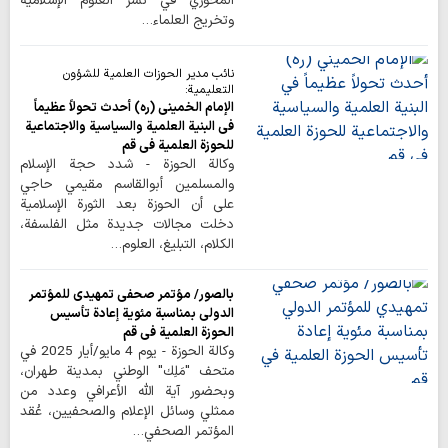
المحوري في نشر العلوم الإسلامية
وتخريج العلماء…
نائب مدير الحوزات العلمية للشؤون
التعليمية:
الإمام الخميني (ره) أحدث تحولاً عظيماً
في البنية العلمية والسياسية والاجتماعية
للحوزة العلمية في قم
وكالة الحوزة - شدد حجة الإسلام
والمسلمين أبوالقاسم مقيمي حاجي
على أن الحوزة بعد الثورة الإسلامية
دخلت مجالات جديدة مثل الفلسفة،
الكلام، التبليغ، العلوم…
بالصور/ مؤتمر صحفي تمهيدي للمؤتمر
الدولي بمناسبة مئوية إعادة تأسيس
الحوزة العلمية في قم
وكالة الحوزة - يوم 4 مايو/أيار 2025 في
متحف "مَلِك" الوطني بمدينة طهران،
وبحضور آية الله الأعرافي وعدد من
ممثلي وسائل الإعلام والصحفيين، عُقد
المؤتمر الصحفي…