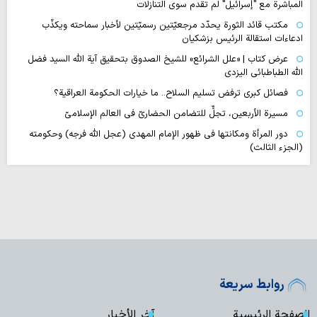
المباشرة مع "إسرائيل" لم تقدم سوى التنازلات
مكتب قائد الثورة يحدّد مرجعيّتين رسميّتين لأخبار سماحته ويكذّب
ادعاءات استقالة الرئيس بزشكيان
عرض كتاب | «علل الشرائع» للشيخ الصدوق بتحقيق آية الله السيد فضل
الله الطباطبائي اليزدي
فصائل كبرى ترفض تسليم السلاح.. ما خيارات الحكومة العراقية؟
مسيرة الأربعين، تجلٍّ للتضامن الحضاريّ في العالم الإسلاميّ
دور المرأة ومكانتها في ظهور الإمام المهدي (عجل الله فرجه) وحكومته
(الجزء الثالث)
روابط سريعة
الصفحة الرئيسية
آخر الأخبار