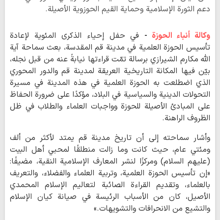
دعم الثورة الإسلامية وحماية القيم الحوزوية الأصيلة.
وكالة أنباء الحوزة
-
في حفل إحياء الذكرى المئوية لإعادة
تأسيس الحوزة العلمية في مدينة قم المقدسة، بعث سماحة آية
الله مكارم الشيرازي برسالة تمّت قراءتها نيابةً عنه من قبل نجله،
بيّن فيها المكانة التاريخية العريقة لمدينة قم والدور المحوري
الذي اضطلعت به الحوزة العلمية في هذه المدينة في مسيرة
التحولات الدينية والسياسية في البلاد، مؤكدًا على ضرورة الحفاظ
على المبادئ الأصيلة للحوزة وواجبات العلماء والطلاب في ظل
الظروف الراهنة.
وأشار سماحته إلى أن تاريخ مدينة قم يمتد لأكثر من ألف
ومئتي عام، حيث كانت وما زالت منطلقًا لمحبي أهل البيت
(عليهم السلام) ومركزًا لنشر المعارف الإسلامية النقية، مضيفًا:
«إن تأسيس الحوزة العلمية، وتربية العلماء والفضلاء، والتعريف
بالعلماء، وتقديم القراءة الصائبة لتعاليم الإسلام المحمدي
الأصيل، كان من الأسباب الرئيسة في صيانة كيان الإسلام
والتشيع من الانحرافات والتشويهات.»