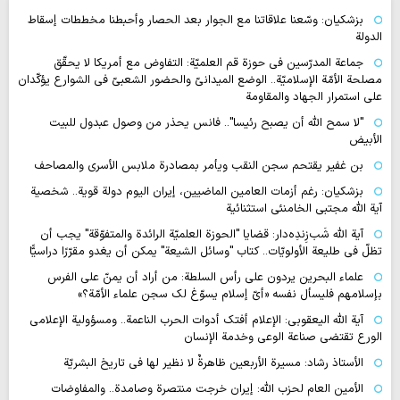
بزشكيان: وسّعنا علاقاتنا مع الجوار بعد الحصار وأحبطنا مخططات إسقاط
الدولة
جماعة المدرّسين في حوزة قم العلميّة: التفاوض مع أمريكا لا يحقّق
مصلحة الأمّة الإسلاميّة.. الوضع الميدانيّ والحضور الشعبيّ في الشوارع يؤكّدان
على استمرار الجهاد والمقاومة
"لا سمح الله أن يصبح رئيسا".. فانس يحذر من وصول عبدول للبيت
الأبيض
بن غفير يقتحم سجن النقب ويأمر بمصادرة ملابس الأسرى والمصاحف
بزشكيان: رغم أزمات العامين الماضيين، إيران اليوم دولة قوية.. شخصية
آية الله مجتبى الخامنئي استثنائية
آية اللّه شَب‌زِندِه‌دار: قضايا "الحوزة العلميّة الرائدة والمتفوّقة" يجب أن
تظلّ في طليعة الأولويّات.. كتاب "وسائل الشيعة" يمكن أن يغدو مقرّرًا دراسيًّا
علماء البحرين يردون على رأس السلطة: من أراد أن يمنّ على الفرس
بإسلامهم فليسأل نفسه «أيّ إسلام يسوّغ لك سجن علماء الأمّة؟»
آية الله اليعقوبي: الإعلام أفتك أدوات الحرب الناعمة.. ومسؤولية الإعلامي
الورع تقتضي صناعة الوعي وخدمة الإنسان
الأستاذ رشاد: مسيرة الأربعين ظاهرةٌ لا نظير لها في تاريخ البشريّة
الأمين العام لحزب الله: إيران خرجت منتصرة وصامدة.. والمفاوضات