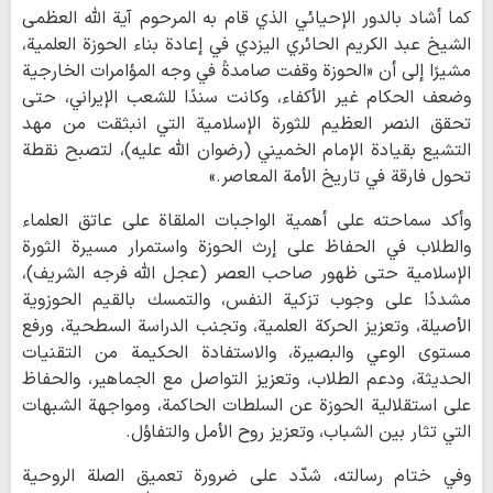
كما أشاد بالدور الإحيائي الذي قام به المرحوم آية الله العظمى
الشيخ عبد الكريم الحائري اليزدي في إعادة بناء الحوزة العلمية،
مشيرًا إلى أن «الحوزة وقفت صامدةً في وجه المؤامرات الخارجية
وضعف الحكام غير الأكفاء، وكانت سندًا للشعب الإيراني، حتى
تحقق النصر العظيم للثورة الإسلامية التي انبثقت من مهد
التشيع بقيادة الإمام الخميني (رضوان الله عليه)، لتصبح نقطة
تحول فارقة في تاريخ الأمة المعاصر.»
وأكد سماحته على أهمية الواجبات الملقاة على عاتق العلماء
والطلاب في الحفاظ على إرث الحوزة واستمرار مسيرة الثورة
الإسلامية حتى ظهور صاحب العصر (عجل الله فرجه الشريف)،
مشددًا على وجوب تزكية النفس، والتمسك بالقيم الحوزوية
الأصيلة، وتعزيز الحركة العلمية، وتجنب الدراسة السطحية، ورفع
مستوى الوعي والبصيرة، والاستفادة الحكيمة من التقنيات
الحديثة، ودعم الطلاب، وتعزيز التواصل مع الجماهير، والحفاظ
على استقلالية الحوزة عن السلطات الحاكمة، ومواجهة الشبهات
التي تثار بين الشباب، وتعزيز روح الأمل والتفاؤل.
وفي ختام رسالته، شدّد على ضرورة تعميق الصلة الروحية