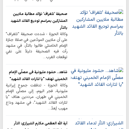
صحيفة 'تلغراف' تؤكد مطالبة ملايين
المشاركين بمراسم توديع القائد الشهيد
بالثأر
وكالة الحوزة - شددت صحيفة "تلغراف"
على أن ملايين المودّعين في صلاة جنازة
الإمام الخامنئي طالبوا بالثأر، في مشهد
رأت فيه الصحيفة دليلاً على نفي
توقعات الغرب…
شاهد.. حشود مليونية في مصلّى الإمام
الخميني تهتف: "يا لثارات القائد الشهيد"
وكالة الحوزة - تدفقت جموع إيرانية
مليونية، فجر اليوم، إلى مصلّى الإمام
الخميني في طهران، مرددين هتاف "يا
لثارات القائد الشهيد"، في مشهد وداع
مهيب يُعدّ…
آية الله العظمى مكارم الشيرازي: الثأر