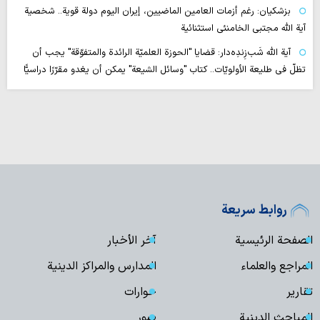
بزشكيان: رغم أزمات العامين الماضيين، إيران اليوم دولة قوية.. شخصية
آية الله مجتبى الخامنئي استثنائية
آية اللّه شَب‌زِندِه‌دار: قضايا "الحوزة العلميّة الرائدة والمتفوّقة" يجب أن
تظلّ في طليعة الأولويّات.. كتاب "وسائل الشيعة" يمكن أن يغدو مقرّرًا دراسيًّا
روابط سريعة
الصفحة الرئيسية
آخر الأخبار
المراجع والعلماء
المدارس والمراكز الدينية
تقارير
حوارات
المباحث الدينية
صور