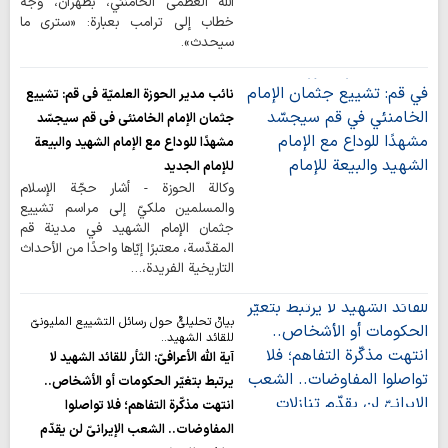
الله العظمى الخامنئي، بطهران، وُجِّه
خطاب إلى ترامب بعبارة: «ستری ما
سيحدث».
نائب مدير الحوزة العلميّة في قم: تشييع
جثمان الإمام الخامنئي في قم سيجسّد
مشهدًا للوداع مع الإمام الشهيد والبيعة
للإمام الجديد
وكالة الحوزة - أشار حجّة الإسلام
والمسلمين ملكيّ إلى مراسم تشييع
جثمان الإمام الشهيد في مدينة قم
المقدّسة، معتبرًا إيّاها واحدًا من الأحداث
التاريخية الفريدة،…
بيانٌ تحليليٌّ حول رسائل التشييع المليونيّ
للقائد الشهيد..
آية اللّه الأعرافيّ: الثأر للقائد الشهيد لا
يرتبط بتغيّر الحكومات أو الأشخاص..
انتهت مذكّرة التفاهم؛ فلا تواصلوا
المفاوضات.. الشعب الإيرانيّ لن يقدّم