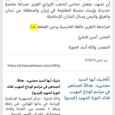
أن نشهد، بفضل حماس الشعب الإيرانيّ العزيز، صياغة ملحمةٍ
جديدةٍ، وإرساء سلسلة المقاومة في إيران والمنطقة؛ من لبنان
والعراق واليمن وسائر البلدان الإسلاميّة.
لمراجعة التقرير باللغة الفارسية يرجى الضغط
هنا
.
المحرر: أمين فتحيّ
المصدر: وكالة أنباء الحوزة
رمز الخبر:
375579
«لبيك أيها السيد مجتبى».. هتافُ
الجماهير في مراسم الوداع المهيب لقائد
الثورة الشهيد (فيديو)
وكالة الحوزة - ترتكز الجمهورية الإسلامية
الإيرانية، في بنائها الهُويّتي، على رابطةٍ
وثيقةٍ لا تنفصم بين القيادة والأمة،
مستندةً في ذلك إلى الأسس الدينية…