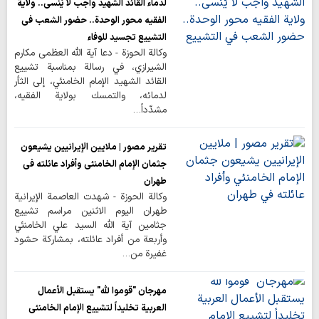
لدماء القائد الشهيد واجب لا يُنسى.. ولاية
الفقيه محور الوحدة.. حضور الشعب في
التشييع تجسيد للوفاء
وكالة الحوزة - دعا آية الله العظمى مكارم
الشيرازي، في رسالة بمناسبة تشييع
القائد الشهيد الإمام الخامنئي، إلى الثأر
لدمائه، والتمسك بولاية الفقيه،
مشدّداً…
تقرير مصور | ملايين الإيرانيين يشيعون
جثمان الإمام الخامنئي وأفراد عائلته في
طهران
وكالة الحوزة - شهدت العاصمة الإيرانية
طهران اليوم الاثنين مراسم تشييع
جثامين آية الله السيد علي الخامنئي
وأربعة من أفراد عائلته، بمشاركة حشود
غفيرة من…
مهرجان "قوموا لله" يستقبل الأعمال
العربية تخليداً لتشييع الإمام الخامنئي