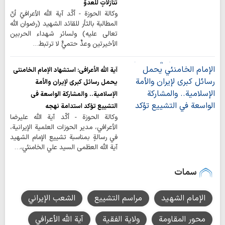
تنازلاتٍ للعدوّ
وكالة الحوزة - أكّد آية اللّه الأعرافيّ أنّ
المطالبة بالثأر للقائد الشهيد (رضوان اللّه
تعالى عليه) ولسائر شهداء الحربين
الأخيرتين وعدٌ حتميٌّ لا ترتبط…
آية الله الأعرافي: استشهاد الإمام الخامنئي
يحمل رسائل كبرى لإيران والأمة
الإسلامية.. والمشاركة الواسعة في
التشييع تؤكد استدامة نهجه
وكالة الحوزة - أكّد آية الله عليرضا
الأعرافي، مدير الحوزات العلمية الإيرانية،
في رسالةٍ بمناسبة تشييع الإمام الشهيد
آية الله العظمى السيد علي الخامنئي،…
سمات
الإمام الشهيد
مراسم التشييع
الشعب الإيراني
محور المقاومة
ولاية الفقية
آية الله الأعرافي