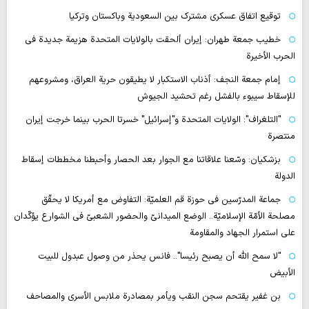
توقيع اتفاق عسكري مشترك بين السعودية وباكستان وتركيا
خطيب جمعة طهران: إيران ألحقت بالولايات المتحدة هزيمة جديدة في
الحرب الأخيرة
إمام جمعة النجف: أذناب الاستكبار لا يطيقون حرية العراق، ومشروعهم
للإسقاط سيبوء بالفشل رغم تحشيد الجيوش
"التلغراف": الولايات المتحدة و"إسرائيل" خسرتا الحرب بينما خرجت إيران
منتصرة
بزشكيان: وسّعنا علاقاتنا مع الجوار بعد الحصار وأحبطنا مخططات إسقاط
الدولة
جماعة المدرّسين في حوزة قم العلميّة: التفاوض مع أمريكا لا يحقّق
مصلحة الأمّة الإسلاميّة.. الوضع الميدانيّ والحضور الشعبيّ في الشوارع يؤكّدان
على استمرار الجهاد والمقاومة
"لا سمح الله أن يصبح رئيسا".. فانس يحذر من وصول عبدول للبيت
الأبيض
بن غفير يقتحم سجن النقب ويأمر بمصادرة ملابس الأسرى والمصاحف