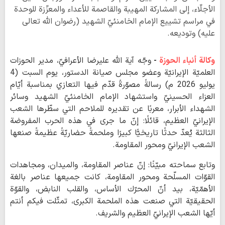
الأجلّاء، إلى المشاركة المهيبة والقاصمة للأعداء والمعزّزة للوحدة
في مراسم تشييع الإمام الخامنئيّ الشهيد (رضوان اللّه تعالى
عليه) وتوديعه.
وكالة أنباء الحوزة
-
وجّه آية اللّه عليرضا الأعرافيّ، مدير الحوزات
العلميّة الإيرانيّة وعضو مجلس صيانة الدستور، يوم السبت (4
يوليو 2026 م) رسالةً مصوّرةً قدّم فيها التعازي بمناسبة أيّام
العزاء الحسينيّ واستشهاد الإمام الخامنئيّ الشهيد وسائر
الشهداء الأبرار، معربًا عن تقديره للملاحم التي سطّرها الشعب
الإيرانيّ العظيم، قائلًا: إنّ ما جرى في هذه الحرب المفروضة
الثالثة يُعدّ حدثًا تاريخيًّا كبيرًا وملحمةً حضاريّةً عظيمةً صنعها
الشعب الإيرانيّ ومحور المقاومة.
وتابع سماحته مبيّنًا: إنّ عناصر المقاومة، والميدان، ومجاهدات
القوّات المسلّحة ومحور المقاومة، كانت جميعها عناصر بالغة
الأهمّيّة، بيد أنّ المحرّك الأساس، والقلب النابض، والقوّة
الحقيقيّة التي صنعت هذه الملحمة الكبرى، تمثّلت فيكم أنتم
أيّها الشعب الإيرانيّ العظيم والشريف.