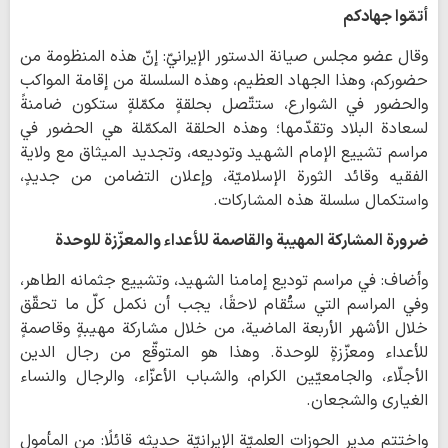
أتمّوا جهادكم
وقال عضو مجلس صيانة الدستور الإيرانيّ: إنّ هذه المنظومة من
حضوركم، وهذا الجهاد العظيم، وهذه السلسلة من إقامة المواكب
والحضور في الشوارع، ستتّصل بحلقةٍ مكمّلةٍ ستكون ضامنةً
لسعادة البلاد وتقدّمها؛ وهذه الحلقة المكمّلة هي الحضور في
مراسم تشييع الإمام الشهيد وتوديعه، وتجديد الميثاق مع ولاية
الفقيه وقائد الثورة الإسلاميّة، وإعلان التضامن من جديدٍ،
واستكمال سلسلة هذه المشاركات.
ضرورة المشاركة المهيبة والقاصمة للأعداء والمعزّزة للوحدة
وأضاف: في مراسم توديع إمامنا الشهيد، وتشييع جثمانه الطاهر،
وفي المراسم التي ستُقام لاحقًا، يجب أن نكمل كلّ ما تحقّق
خلال الأشهر الأربعة الماضية، من خلال مشاركة مهيبةٍ وقاصمةٍ
للأعداء ومعزّزةٍ للوحدة. وهذا هو المتوقّع من رجال الدين
الأجلّاء، والجامعيّين الكرام، والشباب الأعزّاء، والرجال والنساء
الغيارى والشجعان.
واختتم مدير الحوزات العلميّة الإيرانيّة حديثه قائلًا: من المأمول