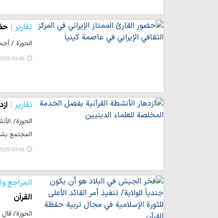
تقارير
حضو
الحوزة / أحمد
025-03-06 11:13
تقارير
ازد
الحوزة/ الأن
المجتمع بشك
025-03-06 11:09
المراجع وا
القرآن
الحوزة/ قال 