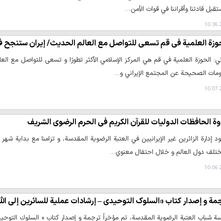
ستقبل قادتنا وأقراننا في قوات الأمن…
2
وزة العلمية في قم تسعى للتواصل مع العالم الحديث/ إيران ستنجح في
كي: الحوزة العلمية في قم هي المركز الإسلامي الأكثر تطورًا و تسعى للتواصل مع ال
ومات الصحيحة عن المجتمع الإيراني و…
2
وة الحافظات الدولیات للقرآن الکریم في الحرم الرضوي الشریف
د إدارة الزائرین غير الإيرانيين في العتبة الرضوية المقدسة، و تزامنا مع بداية ش
ختلف دول العالم و خلال احتفال معنوي…
2
مة و إصدار کتاب «السلوک التوحیدي – إرشادات عملیة للسائرین إلی الل
شباب العتبة الرضویة المقدسة، تم مؤخراً ترجمة و إصدار كتاب « السلوك التوحيدي