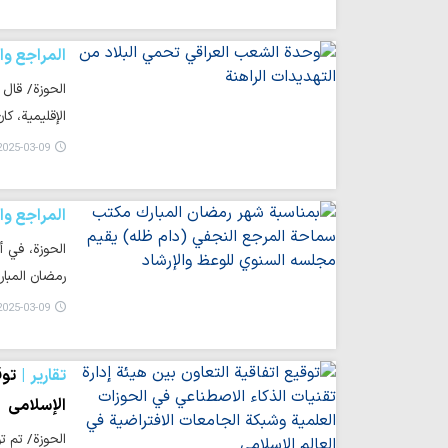
المراجع وا
الحوزة/ قال
الإقليمية، كا
025-03-09 21:38
المراجع وا
الحوزة، في أ
رمضان المبار
025-03-09 12:20
تقارير
توق
الإسلامي
الحوزة/ تم ت