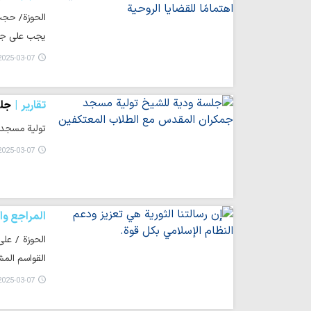
الحوزة/ حجت‌
يجب على جامع
025-03-07 14:00
تقارير
جلس
تولیة مسجد 
025-03-07 13:58
المراجع وا
الحوزة / عل
القواسم المش
025-03-07 13:56