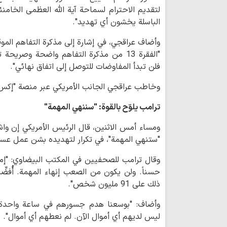
لتقديم الاحترام لسماحة آية الله العظمى الخامنئي
الباسلة يخشون أي تهديد".
"الفقرة 13 من مذكرة التفاهم واضحة وصريح
فلن تبدأ المفاوضات للتوصل إلى اتفاق نهائي".
وخاطب عراقجي الجانب الأمريكي عبر منصة "إكس" قائ
ترامب يلوّح بالقوة: "سننهي المهمة"
ومساء أمس الاثنين، قال الرئيس الأمريكي إن واش
"ستنهي المهمة"، في تكرار لتهديده بشن عمل عس
وقال ترامب للصحفيين في المكتب البيضاوي: "إما
حسناً. ولن يكون من الصعب إنهاء المهمة. أُفضِّل
ذلك على 91 مليون شخص".
وأضاف: "بوسعنا هدم جسورهم في ساعة واحدة، ك
ليس لديهم أي أموال الآن. لم نعطهم أي أموال".