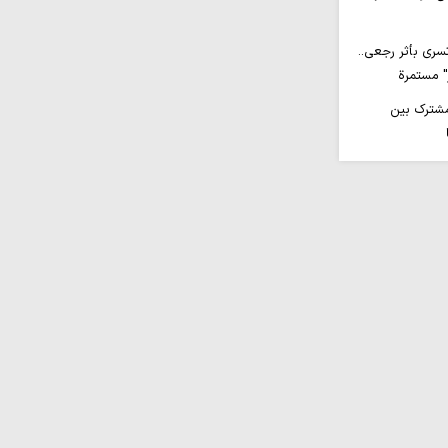
 تسري بأثر رجعي..
" مستمرة
مشترك بين
يران ألحقت
 جديدة في الحرب
ب الاستكبار لا
شروعهم للإسقاط
د الجيوش
لمتحدة و"إسرائيل"
إيران منتصرة
تنا مع الجوار بعد
إسقاط الدولة
زة قم العلميّة: