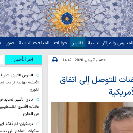
لمدارس والمراكز الدينية
تقارير
حوارات
المباحث الدينية
صور
ف
آخر الأخبار
الثلاثاء 7 يوليو 2026 - 14:42
الحرس الثوري: اعتراف 
وضات للتوصل إلى اتفاق
الأجنبية بهزيمة ترامب ثمر
أمريكية
الثوري
نادي الأسير: تمديد قرا
عائلات الأسرى الفلسطيني
عن الخارج
بزشكيان: لم نُقدّم أي
مذكرات التفاهم.. لن نخضع