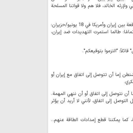
 ولإرثه الخالد، فلا هم ولا قواتنا المسلحة
التفاوض مع أمريكا لا يحق
الإسلاميّة.. الوضع الميدان
في الشوارع يؤكّدان على ا
وأضاف عراقجي، في إشارة إلى مذكرة التفاهم الموقعة بين إيران وأمريكا في 18 يونيو/حزيران:
والمقاومة
ة تمامًا: طالما استمرت التهديدات ضد إيران،
"لا سمح الله أن يصبح
يحذر من وصول عبدول لل
لاً: "التزموا بتوقيعكم".
بن غفير يقتحم سجن 
بمصادرة ملابس الأسرى 
بزشكيان: رغم أزمات ا
نطن إما أن تتوصل إلى اتفاق مع إيران أو
إيران اليوم دولة قوية.. ش
كري.
مجتبى الخامنئي استثنائية
 أن نتوصل إلى اتفاق أو أن ننهي المهمة.
آية اللّه شَب‌زِندِه‌دار:
 التوصل إلى اتفاق، لأنني لا أريد أن يؤثر
العلميّة الرائدة والمتفوّ
طليعة الأولويّات.. كتاب "
يمكن أن يغدو مقرّرًا دراسيّ
ما يمكننا قطع إمدادات الطاقة عنهم..
علماء البحرين يردون