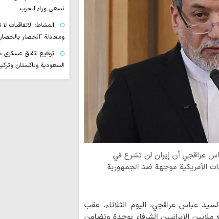
نسعى وراء الحرب
المشاط: الاتفاقيات لا
ومعادلة "الحصار بالحصار
توقيع اتفاق عسكري 
السعودية وباكستان وتركيا
خطيب جمعة طهران: إ
بالولايات المتحدة هزيمة
الأخيرة
إمام جمعة النجف: أذنا
يطيقون حرية العراق، وم
سيبوء بالفشل رغم تحشي
 عباس عراقجي أن إيران لن تشرع في
"التلغراف": الولايات ا
ات الأمريكية موجهة ضد الجمهورية
خسرتا الحرب بينما خرجت 
بزشكيان: وسّعنا علاقا
الحصار وأحبطنا مخططات 
 السيد عباس عراقجي، اليوم الثلاثاء، عقب
ملايين الإيرانيين الشرفاء بوحدة وتضامن
جماعة المدرّسين في حو