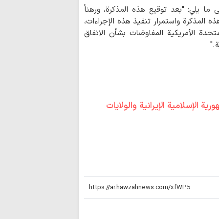
من أراد أن يمنّ على الف
م تنص على ما يلي: "بعد توقيع هذه المذكرة، ورهناً
فليسأل نفسه «أيّ إسلام
تنفيذ البنود 1 و4 و5 و10 و11 من هذه المذكرة واستمرار تنفيذ هذه الإجراءات،
علماء الأمّة؟»
المتحدة الأمريكية المفاوضات بشأن الاتفاق
."
ة الإسلامية الإيرانية والولايات