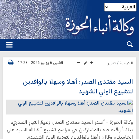
الاثنين 6 يوليو 2026 - 17:23
الرئيسية
تقارير
السيد مقتدى الصدر: أهلا وسهلا بالوافدين
لتشييع الولي الشهيد
وكالة الحوزة - أصدرَ السید مقتدى الصدر، زعیمُ التيارِ الصدري،
بیانیاً رحَّبَ فیه بالمشاركینَ في مراسمِ تشییع آية الله السید علي
الخامنئي، وقال: «أهلاً بالوافدینَ لتودیعِ الوليِّ الشهید».