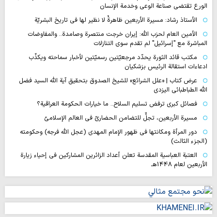
الورع تقتضي صناعة الوعي وخدمة الإنسان
الأستاذ رشاد: مسيرة الأربعين ظاهرةٌ لا نظير لها في تاريخ البشريّة
الأمين العام لحزب الله: إيران خرجت منتصرة وصامدة.. والمفاوضات
المباشرة مع "إسرائيل" لم تقدم سوى التنازلات
مكتب قائد الثورة يحدّد مرجعيّتين رسميّتين لأخبار سماحته ويكذّب
ادعاءات استقالة الرئيس بزشكيان
عرض كتاب | «علل الشرائع» للشيخ الصدوق بتحقيق آية الله السيد فضل
الله الطباطبائي اليزدي
فصائل كبرى ترفض تسليم السلاح.. ما خيارات الحكومة العراقية؟
مسيرة الأربعين، تجلٍّ للتضامن الحضاريّ في العالم الإسلاميّ
دور المرأة ومكانتها في ظهور الإمام المهدي (عجل الله فرجه) وحكومته
(الجزء الثالث)
العتبة العباسية المقدسة تعلن أعداد الزائرين المشاركين في إحياء زيارة
الأربعين لعام 1448هـ