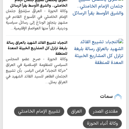
العراق يحتضن تشييع جثمان الإمام
الخامنئي.. والشرق الأوسط يقرأ الرسائل
وكالة الحوزة - العراقُ سيُشيّعُ جثمان
الإمامَ الخامنئي في الأسبوع القادم في
مشهدٍ يتجاوز الوداعَ إلى رسائلَ سياسية
ودينية، تقرأُ منها العواصمُ الإقليمية…
النجباء: تشييع القائد الشهيد بالعراق رسالة
بليغة تزلزل كل المشاريع الخبيثة المعدة
للمنطقة
وكالة الحوزة - صرح عضو المجلس
السياسي للمقاومة الإسلامية في العراق
"حركة النجباء" فراس الياسر، بأن تشييع
الجثمان الطاهر للسيد القائد الشهيد في
العراق يمثل…
سمات
مقتدى الصدر
العراق
تشييع الإمام الخامنئي
وكالة أنباء الحوزة