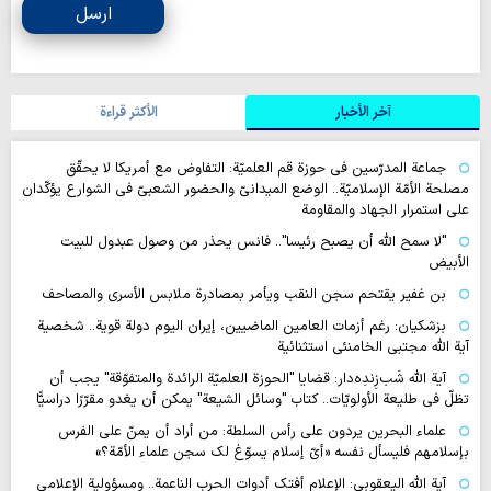
ارسل
آخر الأخبار
الأکثر قراءة
جماعة المدرّسين في حوزة قم العلميّة: التفاوض مع أمريكا لا يحقّق
مصلحة الأمّة الإسلاميّة.. الوضع الميدانيّ والحضور الشعبيّ في الشوارع يؤكّدان
على استمرار الجهاد والمقاومة
"لا سمح الله أن يصبح رئيسا".. فانس يحذر من وصول عبدول للبيت
الأبيض
بن غفير يقتحم سجن النقب ويأمر بمصادرة ملابس الأسرى والمصاحف
بزشكيان: رغم أزمات العامين الماضيين، إيران اليوم دولة قوية.. شخصية
آية الله مجتبى الخامنئي استثنائية
آية اللّه شَب‌زِندِه‌دار: قضايا "الحوزة العلميّة الرائدة والمتفوّقة" يجب أن
تظلّ في طليعة الأولويّات.. كتاب "وسائل الشيعة" يمكن أن يغدو مقرّرًا دراسيًّا
علماء البحرين يردون على رأس السلطة: من أراد أن يمنّ على الفرس
بإسلامهم فليسأل نفسه «أيّ إسلام يسوّغ لك سجن علماء الأمّة؟»
آية الله اليعقوبي: الإعلام أفتك أدوات الحرب الناعمة.. ومسؤولية الإعلامي