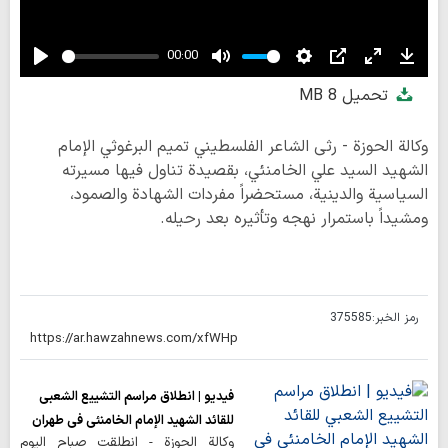
00:00
Play
Mute
Settings
PIP
Enter
Down
تحميل
8 MB
fullscreen
وكالة الحوزة - رثى الشاعر الفلسطيني تميم البرغوثي الإمام
الشهيد السيد علي الخامنئي، بقصيدة تناول فيها مسيرته
السياسية والدينية، مستحضراً مفردات الشهادة والصمود،
ومشيداً باستمرار نهجه وتأثيره بعد رحيله.
رمز الخبر:
375585
فيديو | انطلاق مراسم التشييع الشعبي
للقائد الشهيد الإمام الخامنئي في طهران
وكالة الحوزة - انطلقت صباح اليوم