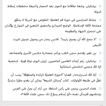
بزشكيان: وسّعنا علاقاتنا مع الجوار بعد الحصار وأحبطنا مخططات إسقاط
الدولة
جماعة المدرّسين في حوزة قم العلميّة: التفاوض مع أمريكا لا يحقّق
مصلحة الأمّة الإسلاميّة.. الوضع الميدانيّ والحضور الشعبيّ في الشوارع يؤكّدان
على استمرار الجهاد والمقاومة
"لا سمح الله أن يصبح رئيسا".. فانس يحذر من وصول عبدول للبيت
الأبيض
بن غفير يقتحم سجن النقب ويأمر بمصادرة ملابس الأسرى والمصاحف
بزشكيان: رغم أزمات العامين الماضيين، إيران اليوم دولة قوية.. شخصية
آية الله مجتبى الخامنئي استثنائية
آية اللّه شَب‌زِندِه‌دار: قضايا "الحوزة العلميّة الرائدة والمتفوّقة" يجب أن
تظلّ في طليعة الأولويّات.. كتاب "وسائل الشيعة" يمكن أن يغدو مقرّرًا دراسيًّا
علماء البحرين يردون على رأس السلطة: من أراد أن يمنّ على الفرس
بإسلامهم فليسأل نفسه «أيّ إسلام يسوّغ لك سجن علماء الأمّة؟»