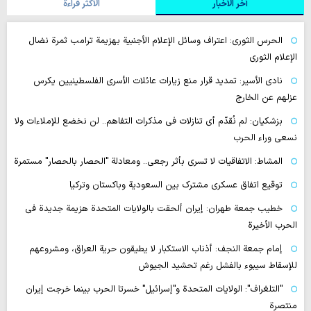
آخر الأخبار
الأکثر قراءة
الحرس الثوري: اعتراف وسائل الإعلام الأجنبية بهزيمة ترامب ثمرة نضال
الإعلام الثوري
نادي الأسير: تمديد قرار منع زيارات عائلات الأسرى الفلسطينيين يكرس
عزلهم عن الخارج
بزشكيان: لم نُقدّم أي تنازلات في مذكرات التفاهم.. لن نخضع للإملاءات ولا
نسعى وراء الحرب
المشاط: الاتفاقيات لا تسري بأثر رجعي.. ومعادلة "الحصار بالحصار" مستمرة
توقيع اتفاق عسكري مشترك بين السعودية وباكستان وتركيا
خطيب جمعة طهران: إيران ألحقت بالولايات المتحدة هزيمة جديدة في
الحرب الأخيرة
إمام جمعة النجف: أذناب الاستكبار لا يطيقون حرية العراق، ومشروعهم
للإسقاط سيبوء بالفشل رغم تحشيد الجيوش
"التلغراف": الولايات المتحدة و"إسرائيل" خسرتا الحرب بينما خرجت إيران
منتصرة