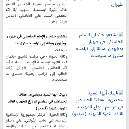
الإثنين مراسم تشييع الجثمان الطاهر
لقائد الثورة الإسلامية الشهيد آية الله
العظمى السيد علي الخامنئي (قدس
سره)، وأفراد…
مشيّعو جثمان الإمام الخامنئي في طهران
يوجّهون رسالة إلى ترامب: ستری ما
سيحدث
وكالة الحوزة - في مراسم تشييع جثمان
قائد الثورة الإسلامية الإيرانية، سماحة آية
الله العظمى الخامنئي، بطهران، وُجِّه
خطاب إلى ترامب بعبارة: «ستری ما
سيحدث».
«لبيك أيها السيد مجتبى».. هتافُ
الجماهير في مراسم الوداع المهيب لقائد
الثورة الشهيد (فيديو)
وكالة الحوزة - ترتكز الجمهورية الإسلامية
الإيرانية، في بنائها الهُويّتي، على رابطةٍ
وثيقةٍ لا تنفصم بين القيادة والأمة،