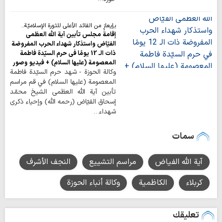
بإيعازٍ من القائد الأعلى للثورة الإسلاميّة..
إقامة مجلس تأبين آية اللّه العظمى
الفيّاض واستذكار شهداء الحرب المفروضة
ذات الـ 12 يومًا في حرم السيّدة فاطمة
المعصومة (عليها السلام) + فيديو وصور
وكالة الحوزة - شهد حرم السيّدة فاطمة
المعصومة (عليها السلام) في قم مراسم
تأبين آية اللّه العظمى الشيخ محمّد
إسحاق الفيّاض (رحمه اللّه) وإحياء ذكرى
شهداء…
سمات
آية الله الفياض
مراسم التشييع
النجف الأشرف
كربلاء
الكاظمية
وكالة أنباء الحوزة
تعليقك