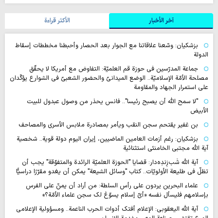
آخر الأخبار
الأکثر قراءة
بزشكيان: وسّعنا علاقاتنا مع الجوار بعد الحصار وأحبطنا مخططات إسقاط
الدولة
جماعة المدرّسين في حوزة قم العلميّة: التفاوض مع أمريكا لا يحقّق
مصلحة الأمّة الإسلاميّة.. الوضع الميدانيّ والحضور الشعبيّ في الشوارع يؤكّدان
على استمرار الجهاد والمقاومة
"لا سمح الله أن يصبح رئيسا".. فانس يحذر من وصول عبدول للبيت
الأبيض
بن غفير يقتحم سجن النقب ويأمر بمصادرة ملابس الأسرى والمصاحف
بزشكيان: رغم أزمات العامين الماضيين، إيران اليوم دولة قوية.. شخصية
آية الله مجتبى الخامنئي استثنائية
آية اللّه شَب‌زِندِه‌دار: قضايا "الحوزة العلميّة الرائدة والمتفوّقة" يجب أن
تظلّ في طليعة الأولويّات.. كتاب "وسائل الشيعة" يمكن أن يغدو مقرّرًا دراسيًّا
علماء البحرين يردون على رأس السلطة: من أراد أن يمنّ على الفرس
بإسلامهم فليسأل نفسه «أيّ إسلام يسوّغ لك سجن علماء الأمّة؟»
آية الله اليعقوبي: الإعلام أفتك أدوات الحرب الناعمة.. ومسؤولية الإعلامي