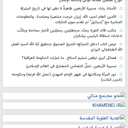
الورع تقتضي صناعة الوعي وخدمة الإنسان
الأستاذ رشاد: مسيرة الأربعين ظاهرةٌ لا نظير لها في تاريخ البشريّة
الأمين العام لحزب الله: إيران خرجت منتصرة وصامدة.. والمفاوضات
المباشرة مع "إسرائيل" لم تقدم سوى التنازلات
مكتب قائد الثورة يحدّد مرجعيّتين رسميّتين لأخبار سماحته ويكذّب
ادعاءات استقالة الرئيس بزشكيان
عرض كتاب | «علل الشرائع» للشيخ الصدوق بتحقيق آية الله السيد فضل
الله الطباطبائي اليزدي
فصائل كبرى ترفض تسليم السلاح.. ما خيارات الحكومة العراقية؟
مسيرة الأربعين، تجلٍّ للتضامن الحضاريّ في العالم الإسلاميّ
دور المرأة ومكانتها في ظهور الإمام المهدي (عجل الله فرجه) وحكومته
(الجزء الثالث)