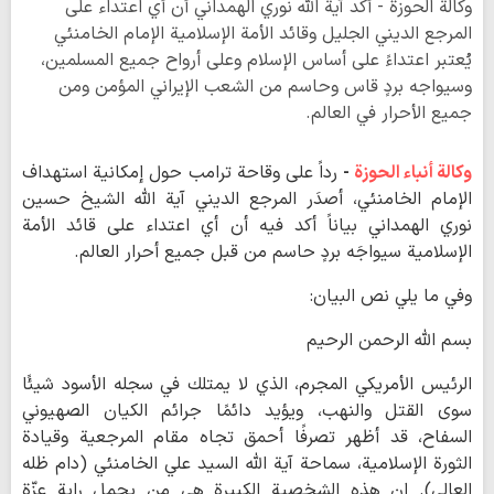
وكالة الحوزة - أكد آية الله نوري الهمداني أن أي اعتداء على
المرجع الديني الجليل وقائد الأمة الإسلامية الإمام الخامنئي
يُعتبر اعتداءً على أساس الإسلام وعلى أرواح جميع المسلمين،
وسيواجه بردٍ قاس وحاسم من الشعب الإيراني المؤمن ومن
جميع الأحرار في العالم.
وكالة أنباء الحوزة
-
رداً على وقاحة ترامب حول إمكانية استهداف
الإمام الخامنئي، أصدَر المرجع الديني آية الله الشيخ حسين
نوري الهمداني بياناً أكد فيه أن أي اعتداء على قائد الأمة
الإسلامية سيواجَه بردٍ حاسم من قبل جميع أحرار العالم.
وفي ما يلي نص البيان:
بسم الله الرحمن الرحيم
الرئيس الأمريكي المجرم، الذي لا يمتلك في سجله الأسود شيئًا
سوى القتل والنهب، ويؤيد دائمًا جرائم الكيان الصهيوني
السفاح، قد أظهر تصرفًا أحمق تجاه مقام المرجعية وقيادة
الثورة الإسلامية، سماحة آية الله السيد علي الخامنئي (دام ظله
العالي). إن هذه الشخصية الكبيرة هي من يحمل راية عزّة