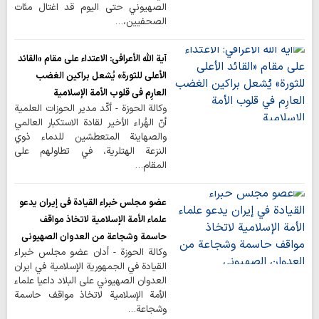
الصهيوني حتى اليوم قد اغتال مئات
الصحفيين،…
آية الله الأعرافي: الاعتداء على مقام «القائد
الأعلى للثورة» يُشعل براكين الغضب
العارِم في قلوب الأمة الإسلامية
وكالة الحوزة - أكّد مدير الحوزات العلمية
أنّ الهُراء الأخير لقادة الاستكبار العالمي
والصهاينة المتعطشين للدماء ذوي
النزعة الهتلرية، في تطاولهم على
المقام…
عضو مجلس خبراء القيادة في إيران يدعو
علماء الأمة الإسلامية لاتخاذ مواقف
حاسمة وشجاعة من العدوان الصهيوني
وكالة الحوزة - أدان عضو مجلس خبراء
القيادة في الجمهورية الإسلامية في ايران
العدوان الصهيوني على البلاد داعيا علماء
الأمة الإسلامية لاتخاذ مواقف حاسمة
وشجاعة…