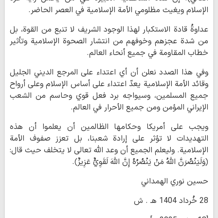
الإسلام ويغيث مظلومي الأمة الإسلامية في العصر الحاضر.
عداوةُ قادة الاستكبار لهذا الوجود الشريف لا تنبع من القوة، بل
من شدة عجزهم وخوفهم من انتشار الصحوة الإسلامية وتأثير
خطاب المقاومة في جميع أنحاء العالم.
وفي هذا الصدد نعلن أن أي اعتداء على المرجع الديني الجليل
وقائد الأمة الإسلامية يعدّ اعتداء على أساس الإسلام وعلى أرواح
جميع المسلمين، وسيواجه برد فعل قوي وحاسم من الشعب
الإيراني المؤمن ومن جميع الأحرار في العالم.
ويجب على أمريكا وحكامها الظالمين أن يعلموا أن هذه
التهديدات لا تؤثر على إرادة شعبنا، بل تعزز صفوف الأمة
الإسلامية. وليعلم الجميع أن وعد الله تعالى لا يتخلف حيث قال:
﴿وَلَيَنْصُرَنَّ اللَّهُ مَنْ يَنْصُرُهُ إِنَّ اللَّهَ لَقَوِيٌّ عَزِيزٌ﴾.
حسين نوري الهمداني
28 خُرداد 1404 هـ . ش