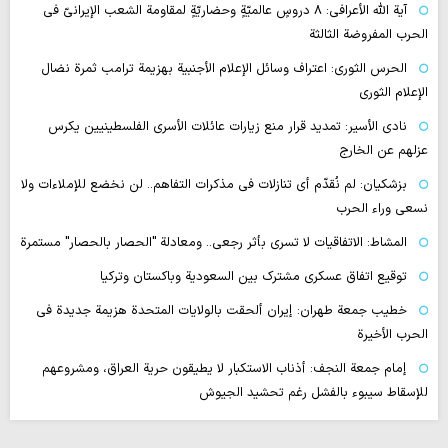
آية اللّه الأعرافي: 8 دروسٍ عالميّةٍ وحضاريّةٍ لمقاومة الشعب الإيرانيّ في
الحرب المفروضة الثالثة
الحرس الثوري: اعتراف وسائل الإعلام الأجنبية بهزيمة ترامب ثمرة نضال
الإعلام الثوري
نادي الأسير: تمديد قرار منع زيارات عائلات الأسرى الفلسطينيين يكرس
عزلهم عن الخارج
بزشكيان: لم نُقدّم أي تنازلات في مذكرات التفاهم.. لن نخضع للإملاءات ولا
نسعى وراء الحرب
المشاط: الاتفاقيات لا تسري بأثر رجعي.. ومعادلة "الحصار بالحصار" مستمرة
توقيع اتفاق عسكري مشترك بين السعودية وباكستان وتركيا
خطيب جمعة طهران: إيران ألحقت بالولايات المتحدة هزيمة جديدة في
الحرب الأخيرة
إمام جمعة النجف: أذناب الاستكبار لا يطيقون حرية العراق، ومشروعهم
للإسقاط سيبوء بالفشل رغم تحشيد الجيوش