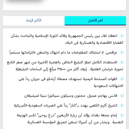
آخر الأخبار
الأکثر قراءة
انعقاد لقاء بين رئيس الجمهورية وقائد الثورة الإسلامية والتباحث بشأن
القضايا الاقتصادية والعسكرية في البلاد
عراقجي: لا استئناف للمفاوضات ما دام انتهاك واشنطن لالتزاماتها مستمراً
الاستعداد الكامل لمقرّ التبليغ الخاصّ بالعشرة الأخيرة من شهر صفر التابع
لحوزة خراسان العلميّة.. إيفاد أكثر من 3500 مبلّغٍ إلى الساحات التبليغيّة
القوات المسلحة اليمنية تستهدف مصفاة أرامكو في جيزان رداً على
الانتهاكات السعودية
فانس يهاجم عبدول: مجنون وسيكون سيناتورا سيئا لميشيغان
الشيخ أكرم الكعبي يهدد بـ"النار" رداً على الضربات السعودية-الأمريكية
إمام جمعة بغداد يؤكد أن زيارة الأربعين "درع روحي" لكسر الهزيمة
النفسية.. ويحذر من أن أميركا تسعى لتمزيق المؤسسة العسكرية