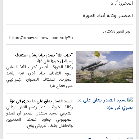
المحرر: أ. د
المصدر: وكالة أنباء الحوزة
رمز الخبر:
372553
"حزب الله" يصدر بيانا بشأن استئناف
إسرائيل حربها على غزة
وكالة الحوزة - أصدر "حزب الله" اللبناني
اليوم الثلاثاء، بيانا أدان فيه بأشد
العبارات، استئناف العدوان الإسرائيلي
على قطاع غزة.
السيد الصدر يعلق على ما يجري في غزة
وكالة الحوزة - اعتبر زعيم التيار الوطني
الشيعي السيد مقتدى الصدر، أن العدو
الصهيوني يعاود قصف المدنيين
والاطفال بغطاء أمريكي وقح.