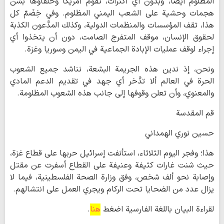
المظلوم أيضًا، وبدون أي اكتراث، تقوم أمريكا وحلفاؤها بشن
هجمات وحشية على الشعب اليمني المظلوم. وفي خِضَمّ كل
هذا، تقف المؤسسات والمنظمات الدولية، وكذلك المدَّعون الكذبة
لحقوق الإنسان، موقف المتفرج الصامت، دون أن يتخذوا أي
إجراء لوقف عمليات الإبادة الجماعية في اليمن وسوريا وغزة.
ونحن، إذ ندين هذه الجريمة البشعة، نناشد جميع الشعوب
الحرة في العالم ألا تدَّخر أي جهد في تقديم الدعم المادي
والمعنوي، وأن تعلن وقوفها إلى جانب هذه الشعوب المظلومة.
قم المقدسة
حسين نوري الهمداني
‏هذا؛ وفجر اليوم الثلاثاء، استأنفت إسرائيل حربها على قطاع غزة،
حيث شنت غارات كثيفة وعنيفة على القطاع أسفرت عن مقتل
وإصابة نحو ألف شخص، وفق وزارة الصحة الفلسطينية، فيما لا
يزال عدد من الضحايا تحت الركام ويجري العمل على انتشالهم.
لقراءة البيان باللغة الفارسية اضغط
هنا
.