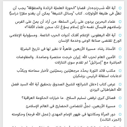
آية اللّه شَب‌زِندِه‌دار: قضايا "الحوزة العلميّة الرائدة والمتفوّقة" يجب أن
تظلّ في طليعة الأولويّات.. كتاب "وسائل الشيعة" يمكن أن يغدو مقرّرًا دراسيًّا
علماء البحرين يردون على رأس السلطة: من أراد أن يمنّ على الفرس
بإسلامهم فليسأل نفسه «أيّ إسلام يسوّغ لك سجن علماء الأمّة؟»
آية الله اليعقوبي: الإعلام أفتك أدوات الحرب الناعمة.. ومسؤولية الإعلامي
الورع تقتضي صناعة الوعي وخدمة الإنسان
الأستاذ رشاد: مسيرة الأربعين ظاهرةٌ لا نظير لها في تاريخ البشريّة
الأمين العام لحزب الله: إيران خرجت منتصرة وصامدة.. والمفاوضات
المباشرة مع "إسرائيل" لم تقدم سوى التنازلات
مكتب قائد الثورة يحدّد مرجعيّتين رسميّتين لأخبار سماحته ويكذّب
ادعاءات استقالة الرئيس بزشكيان
عرض كتاب | «علل الشرائع» للشيخ الصدوق بتحقيق آية الله السيد فضل
الله الطباطبائي اليزدي
فصائل كبرى ترفض تسليم السلاح.. ما خيارات الحكومة العراقية؟
مسيرة الأربعين، تجلٍّ للتضامن الحضاريّ في العالم الإسلاميّ
دور المرأة ومكانتها في ظهور الإمام المهدي (عجل الله فرجه) وحكومته
(الجزء الثالث)