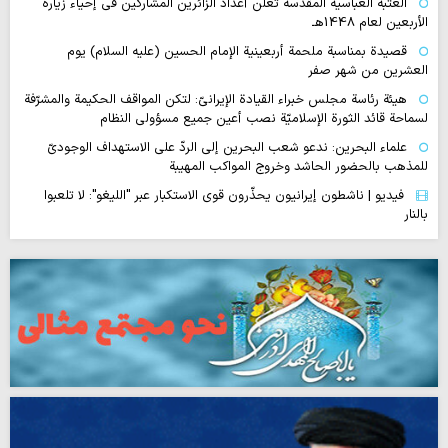
العتبة العباسية المقدسة تعلن أعداد الزائرين المشاركين في إحياء زيارة
الأربعين لعام 1448هـ
قصيدة بمناسبة ملحمة أربعينية الإمام الحسين (عليه السلام) يوم
العشرين من شهر صفر
هيئة رئاسة مجلس خبراء القيادة الإيرانيّ: لتكن المواقف الحكيمة والمشرّفة
لسماحة قائد الثورة الإسلاميّة نصب أعين جميع مسؤولي النظام
علماء البحرين: ندعو شعب البحرين إلى الردّ على الاستهداف الوجوديّ
للمذهب بالحضور الحاشد وخروج المواكب المهيبة
فيديو | ناشطون إيرانيون يحذّرون قوى الاستكبار عبر "الليغو": لا تلعبوا
بالنار