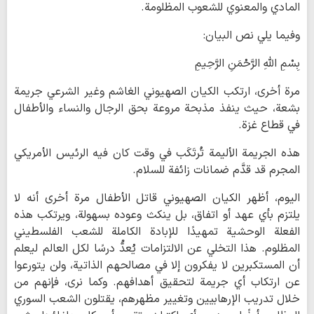
المادي والمعنوي للشعوب المظلومة.
وفيما يلي نص البيان:
بِسْمِ اللَّهِ الرَّحْمَنِ الرَّحِيمِ
مرة أخرى، ارتكب الكيان الصهيوني الغاشم وغير الشرعي جريمة
بشعة، حيث ينفذ مذبحة مروعة بحق الرجال والنساء والأطفال
في قطاع غزة.
هذه الجريمة الأليمة تُرتَكَب في وقت كان فيه الرئيس الأمريكي
المجرم قد قدَّم ضمانات زائفة للسلام.
اليوم، أظهر الكيان الصهيوني قاتل الأطفال مرة أخرى أنه لا
يلتزم بأي عهد أو اتفاق، بل ينكث وعوده بسهولة، ويرتكب هذه
الفعلة الوحشية تمهيدًا للإبادة الكاملة للشعب الفلسطيني
المظلوم. هذا التخلي عن الالتزامات يُعدُّ درسًا لكل العالم ليعلم
أن المستكبرين لا يفكرون إلا في مصالحهم الذاتية، ولن يتورعوا
عن ارتكاب أي جريمة لتحقيق أهدافهم. وكما نرى، فإنهم من
خلال تدريب الإرهابيين وتغيير مظهرهم، يقتلون الشعب السوري