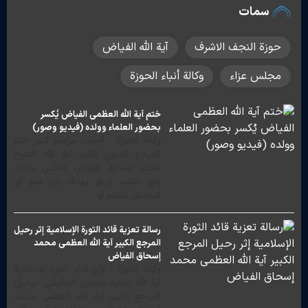
سمات
حوزة النجف الاشرف
آية الله الفياض
مجلس عزاء
وكالة أنباء الحوزة
ختم آية الله العظمى الفياض يُكسر
بحضور العلماء وولده (فيديو وصور)
وكالة الحوزة - أُقيمت مراسم كسر ختم
المرجع الديني الكبير آية الله الشيخ
محمد إسحاق الفياض (قدّس سرّه)،
وفق تقليد عريق يهدف إلى منع أي
استغلال للختم أو…
رسالة تعزية قائد الثورة الإسلامية إثر رحيل
المرجع الكبير آية الله العظمى محمد
إسحاق الفياض
وكالة الحوزة - عزّى قائد الثورة الإسلامية
آية الله السيد مجتبى الخامنئي، برحيل
المرجع الكبير آية الله العظمى محمد