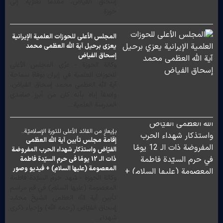
إسحاق الفياض، مقدّمًا تعازيه إلى
حوزة…
المجلس الأعلى للحوزات العلمية الإيرانية
يعزي برحيل آية الله العظمى محمد
إسحاق الفياض
وكالة الحوزة - عزّى المجلس الأعلى
للحوزات العلمية في إيران بوفاة سماحة
آية الله العظمى محمد إسحاق الفياض،
واصفاً إياه بأنه كان من أبرز صامدي
المدرسة العلمية…
بإيعازٍ من القائد الأعلى للثورة الإسلاميّة..
إقامة مجلس تأبين آية اللّه العظمى
الفيّاض واستذكار شهداء الحرب المفروضة
ذات الـ 12 يومًا في حرم السيّدة فاطمة
المعصومة (عليها السلام) + فيديو وصور
وكالة الحوزة - شهد حرم السيّدة فاطمة
المعصومة (عليها السلام) في قم مراسم
تأبين آية اللّه العظمى الشيخ محمّد
إسحاق الفيّاض (رحمه اللّه) وإحياء ذكرى
شهداء…