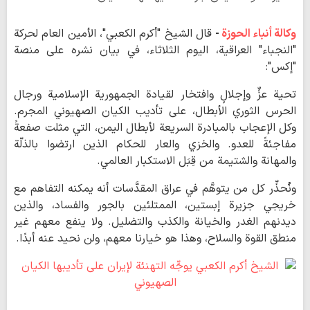
وكالة أنباء الحوزة
-
قال الشيخ "أكرم الكعبي"، الأمين العام لحركة
"النجباء" العراقية، اليوم الثلاثاء، في بيان نشره على منصة
"إكس":
تحية عزٍّ وإجلالٍ وافتخار لقيادة الجمهورية الإسلامية ورجال
الحرس الثوري الأبطال، على تأديب الكيان الصهيوني المجرم.
وكل الإعجاب بالمبادرة السريعة لأبطال اليمن، التي مثلت صفعةً
مفاجئةً للعدو. والخزي والعار للحكام الذين ارتضوا بالذلّة
والمهانة والشتيمة من قِبَل الاستكبار العالمي.
ونُحذِّر كل من يتوهَّم في عراق المقدَّسات أنه يمكنه التفاهم مع
خريجي جزيرة إبستين، الممتلئين بالجور والفساد، والذين
ديدنهم الغدر والخيانة والكذب والتضليل. ولا ينفع معهم غير
منطق القوة والسلاح، وهذا هو خيارنا معهم، ولن نحيد عنه أبدًا.