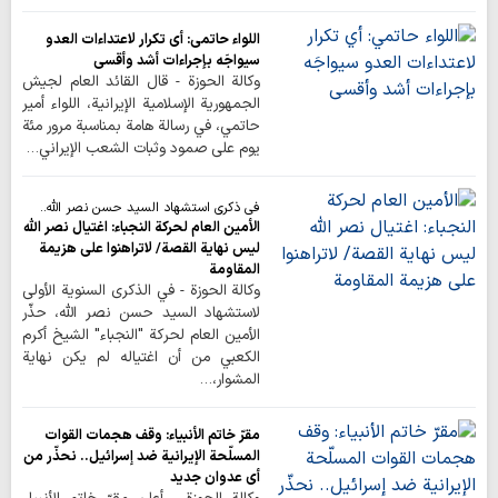
اللواء حاتمي: أي تكرار لاعتداءات العدو
سيواجَه بإجراءات أشد وأقسى
وكالة الحوزة - قال القائد العام لجيش
الجمهورية الإسلامية الإيرانية، اللواء أمير
حاتمي، في رسالة هامة بمناسبة مرور مئة
يوم على صمود وثبات الشعب الإيراني…
في ذكرى استشهاد السيد حسن نصر الله..
الأمين العام لحركة النجباء: اغتيال نصر الله
ليس نهاية القصة/ لاتراهنوا على هزيمة
المقاومة
وكالة الحوزة - في الذكرى السنوية الأولى
لاستشهاد السيد حسن نصر الله، حذّر
الأمين العام لحركة "النجباء" الشيخ أكرم
الكعبي من أن اغتياله لم يكن نهاية
المشوار،…
مقرّ خاتم الأنبياء: وقف هجمات القوات
المسلّحة الإيرانية ضد إسرائيل.. نحذّر من
أي عدوان جديد