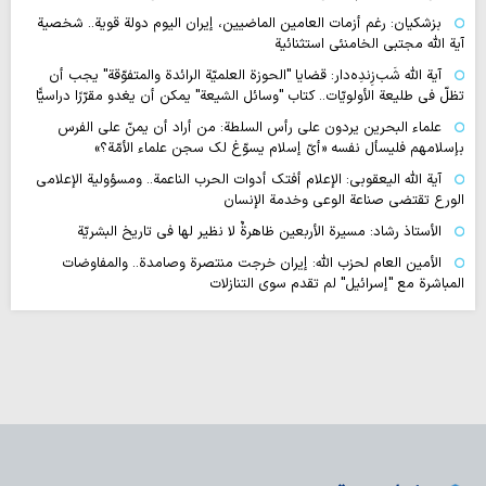
بزشكيان: رغم أزمات العامين الماضيين، إيران اليوم دولة قوية.. شخصية
آية الله مجتبى الخامنئي استثنائية
آية اللّه شَب‌زِندِه‌دار: قضايا "الحوزة العلميّة الرائدة والمتفوّقة" يجب أن
تظلّ في طليعة الأولويّات.. كتاب "وسائل الشيعة" يمكن أن يغدو مقرّرًا دراسيًّا
علماء البحرين يردون على رأس السلطة: من أراد أن يمنّ على الفرس
بإسلامهم فليسأل نفسه «أيّ إسلام يسوّغ لك سجن علماء الأمّة؟»
آية الله اليعقوبي: الإعلام أفتك أدوات الحرب الناعمة.. ومسؤولية الإعلامي
الورع تقتضي صناعة الوعي وخدمة الإنسان
الأستاذ رشاد: مسيرة الأربعين ظاهرةٌ لا نظير لها في تاريخ البشريّة
الأمين العام لحزب الله: إيران خرجت منتصرة وصامدة.. والمفاوضات
المباشرة مع "إسرائيل" لم تقدم سوى التنازلات