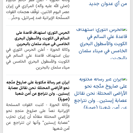
وكالة الحوزة - أعلن مقرّ خاتم الأنبياء
(صلى الله عليه وآله) المركزي في إيران
عصر اليوم الاثنين، توقّف هجمات القوات
المسلّحة الإيرانية ضد إسرائيل، وحذّر…
الحرس الثوري: استهداف قاعدة علي
السالم في الكويت والأسطول البحري
الخامس في ميناء سلمان بالبحرين
وكالة الحوزة - أعلن الحرس الثوري في
بيان استهداف قاعدة علي السالم في
الكويت والأسطول البحري الخامس في
ميناء سلمان بالبحرين.
ایران عبر رسالة مکتوبة على صاروخ متّجه
نحو الأراضی المحتلة: نحن نقاتل عصابة
إبستين.. ولن نتراجع عن أمن شعبنا
(صورة)
وكالة الحوزة - كتبت القوات المسلحة
الإيرانية نصاً على صاروخ متجهٍ نحو
الأراضي المحتلة مفادُه أن إيران تحارب
"عصابة إبستين" وأنها لن تتراجع عن
أمن شعبها.