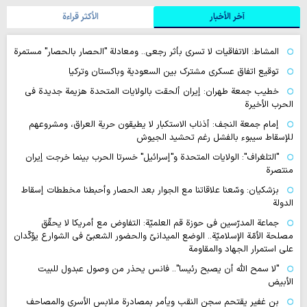
آخر الأخبار
الأکثر قراءة
المشاط: الاتفاقيات لا تسري بأثر رجعي.. ومعادلة "الحصار بالحصار" مستمرة
توقيع اتفاق عسكري مشترك بين السعودية وباكستان وتركيا
خطيب جمعة طهران: إيران ألحقت بالولايات المتحدة هزيمة جديدة في
الحرب الأخيرة
إمام جمعة النجف: أذناب الاستكبار لا يطيقون حرية العراق، ومشروعهم
للإسقاط سيبوء بالفشل رغم تحشيد الجيوش
"التلغراف": الولايات المتحدة و"إسرائيل" خسرتا الحرب بينما خرجت إيران
منتصرة
بزشكيان: وسّعنا علاقاتنا مع الجوار بعد الحصار وأحبطنا مخططات إسقاط
الدولة
جماعة المدرّسين في حوزة قم العلميّة: التفاوض مع أمريكا لا يحقّق
مصلحة الأمّة الإسلاميّة.. الوضع الميدانيّ والحضور الشعبيّ في الشوارع يؤكّدان
على استمرار الجهاد والمقاومة
"لا سمح الله أن يصبح رئيسا".. فانس يحذر من وصول عبدول للبيت
الأبيض
بن غفير يقتحم سجن النقب ويأمر بمصادرة ملابس الأسرى والمصاحف