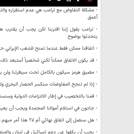
Mute
Settings
PIP
Enter
Download
- مشكلة التفاوض مع ترامب هي عدم استقراره والتزا
fullscreen
أعمق
- ترامب يقول إننا اقتربنا لكن يجب أن يقترب
يتحدثوا بوضوح
- اتفاقنا ممكن فقط عندما تمنح للشعب الإيراني حقو
- قد يكون الاتفاق ممكناً لكني شخصياً أستبعد ذلك
- مضيق هرمز سيكون بالكامل تحت سيطرتنا ولن يك
- إذا لم تنجح المفاوضات سنكسر الحصار البحري ول
- قمنا بالتخصيب في إطار الالتزامات الدولية وسنست
- جادون في استلام أموالنا المجمدة ويجب أن يعيدُو
- هل سنصل إلى اتفاق نهائي أم لا؟ هذا أمر مبهم
- يجب أن يكفوا عن دعم إسرائيل في لبنان والمنطق