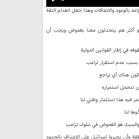
مكتب قائد الثورة
Play
رسميّتين لأخبار سماح
مه بالوعود والاتفاقات وهذا جعل انعدام الثقة
استقالة الرئيس بزشك
عرض كتاب | «علل
بتحقيق آية الله السيد
 هو أكثر هم يتحدثون معنا بغموض ويجب أن
اليزدي
فصائل كبرى ترفض
قه في إطار القوانين الدولية
خيارات الحكومة العرا
مسيرة الأربعين، 
 بسبب عدم استقرار ترامب
في العالم الإسلاميّ
دور المرأة ومكانت
ون هناك أي تراجع
المهدي (عجل الله فر
الثالث)
ن نتحمل استمراره
مر فيه هذا استثمار وطني لنا
ها لنا
 والسببُ هو الغموض في سلوك ترامب
ة وأن يجبروا إسرائيل على الاعتراف بالحدود