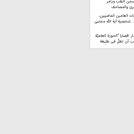
جن النقب ويأمر
رى والمصاحف
ات العامين الماضيين،
ة.. شخصية آية الله مجتبى
‌دار: قضايا "الحوزة العلميّة
يجب أن تظلّ في طليعة
ائل الشيعة" يمكن أن
دون على رأس السلطة:
 الفرس بإسلامهم فليسأل
غ لك سجن علماء الأمّة؟»
: الإعلام أفتك أدوات
لية الإعلامي الورع
وخدمة الإنسان
رة الأربعين ظاهرةٌ لا
شريّة
ب الله: إيران خرجت
مفاوضات المباشرة مع
ى التنازلات