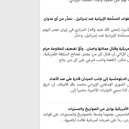
ة يوم على صمود وثبات الشعب الإيراني…
لقوات المسلّحة الإيرانية ضد إسرائيل.. نحذّر من أي عدوان
لأنبياء (صلى الله عليه وآله) المركزي في إيران عصر اليوم
مسلّحة الإيرانية ضد إسرائيل، وحذّر…
أمريكية وقتال عملائها واجبان.. وأيُّ تضعيف للمقاومة حرام
سن الأراكي أن قتال كل من يعمل لصالح السلطة الأمريكية،
ل مكان، كلاهما واجب شرعي على كل من يتاح…
ن الدبلوماسية إلى جانب الميدان قادرة على صد الأعداء
 الشورى الإسلامي الإيراني محمد باقر قاليباف، أن خرق
انا سببَيِ التوترات الأخيرة، مشيراً إلى…
 الأمريكية بوابل من الصواريخ والمسيّرات
 الخميس، هجوماً واسعاً بالصواريخ والمسيّرات على قواعد
ردن، رداً على ضربات أمريكية طالت أراضيها،…