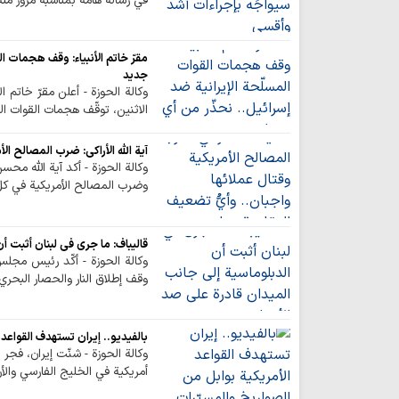
في رسالة هامة بمناسبة مرور مئ
مقرّ خاتم الأنبياء: وقف هجمات ا
جديد
وكالة الحوزة - أعلن مقرّ خاتم ا
الاثنين، توقّف هجمات القوات ال
آية الله الأراكي: ضرب المصالح ال
وكالة الحوزة - أكد آية الله مح
وضرب المصالح الأمريكية في ك
قاليباف: ما جرى في لبنان أثبت أ
وكالة الحوزة - أكّد رئيس مجلس
وقف إطلاق النار والحصار البحري ك
بالفيديو.. إيران تستهدف القواعد
وكالة الحوزة - شنّت إيران، فجر
أمريكية في الخليج الفارسي والأ