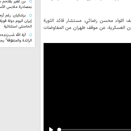
بن غفير يقتحم س
بمصادرة ملابس الأس
بزشكيان: رغم أزم
بلة خاصة مع RT، كشف اللواء محسن رضائي، مستشار قائد الثورة
إيران اليوم دولة قوي
الخامنئي استثنائية
شؤون العسكرية، عن موقف طهران من المفاوضات
آية اللّه شَب‌زِندِه
الرائدة والمتفوّقة" 
الأولويّات.. كتاب "وس
يغدو مقرّرًا دراسيًّا
علماء البحرين ير
من أراد أن يمنّ على
نفسه «أيّ إسلام يسوّ
آية الله اليعقوبي
الحرب الناعمة.. ومسؤو
تقتضي صناعة الوعي 
الأستاذ رشاد: مسي
نظير لها في تاريخ الب
الأمين العام لحز
منتصرة وصامدة.. وال
"إسرائيل" لم تقدم سو