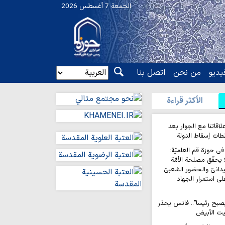
الجمعة 7 أغسطس 2026
یدیو
من نحن
اتصل بنا
الأکثر قراءة
لاقاتنا مع الجوار بعد
ات إسقاط الدولة
في حوزة قم العلميّة:
 يحقّق مصلحة الأمّة
ميدانيّ والحضور الشعبيّ
لى استمرار الجهاد
يصبح رئيسا".. فانس يحذر
يت الأبيض